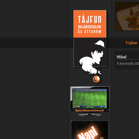
Tájfun
Hiba!
A keresett ol