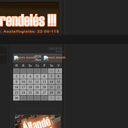
2026.08.09.
Emőd
2026
-Nov
H
K
Sz
Cs
P
Sz
V
26
27
28
29
30
31
1
2
3
4
5
6
7
8
9
10
11
12
13
14
15
16
17
18
19
20
21
22
23
24
25
26
27
28
29
30
1
2
3
4
5
6