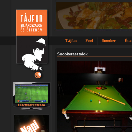
Tájfun
Pool
Snooker
Étt
Snookerasztalok