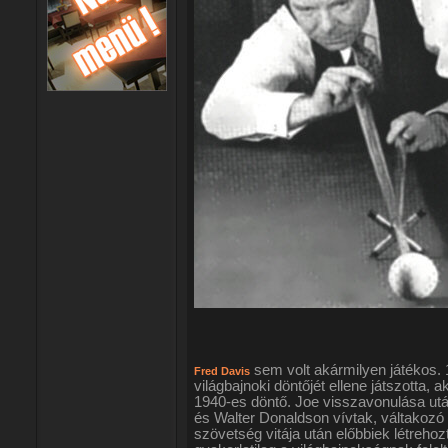
sem volt akármilyen játékos. 12
Fred Davis
világbajnoki döntőjét ellene játszotta, a
1940-es döntő. Joe visszavonulása utá
és Walter Donaldson vívtak, váltakozó 
szövetség vitája után előbbiek létreh