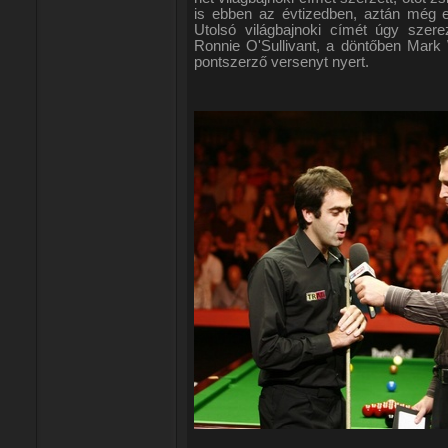
is ebben az évtizedben, aztán még e
Utolsó világbajnoki címét úgy szer
Ronnie O'Sullivant, a döntőben Mark 
pontszerző versenyt nyert.