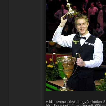
A kilencvenes éveket egyértelműen St
hét világbajnoki címet szerzett, ötöt zs