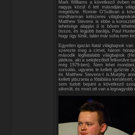
Mark Williams a következő évben má
nagyja közül ő lett másodjára vilá
megelőzte. Ronnie O'Sullivan a köve
mindhárman kétszeres világbajnokok 
Matthew Stevens is ebbe a korosztályb
tehetsége alapján ő is bőven lehetne
össze, és legjobb barátja, Paul Hunte
hogy úgy tűnik, talán már soha nem ke
Egyetlen igazán fiatal világbajnok v
szerezte meg a címet, három hónappal
második legfiatalabb világbajnok (H
játékos, aki a selejtezőből felkerülve t
még 1979-ben). Nem lehet mondani, 
sorsolás, ugyanis le kellett győznie 
és Matthew Stevens-t is.Murphy annyi
kellett játszania a főtáblára kerülésért
sem tudott bejutni a következő sze
sikerült, és most ott van a legnagyobb