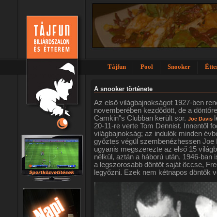
Tájfun
Pool
Snooker
Étt
A snooker története
Az első világbajnokságot 1927-ben re
novemberében kezdődött, de a döntőre
Camkin"s Clubban került sor.
Joe Davis
20-11-re verte Tom Dennist. Innentől fo
világbajnokság; az indulók minden év
győztes végül szembenézhessen Joe Da
ugyanis megszerezte az első 15 világb
nélkül, aztán a háború után, 1946-ban i
a legszorosabb döntőt saját öccse, Fred
legyőzni. Ezek nem kétnapos döntők vo