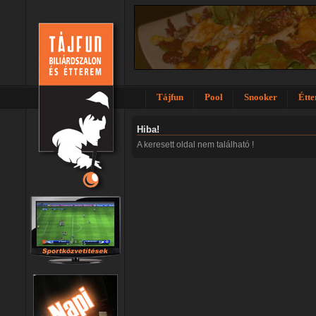
Tájfun
Pool
Snooker
Étt
Hiba!
A keresett oldal nem található !