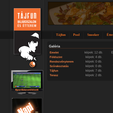
Tájfun
Pool
Snooker
Étt
Galéria
képek: 12 db.
E
Emelet
képek: 4 db.
Földszint
képek: 0 db.
Rendezvényterem
képek: 0 db.
Szórakoztatás
képek: 7 db.
Tájfun
képek: 2 db.
Terasz