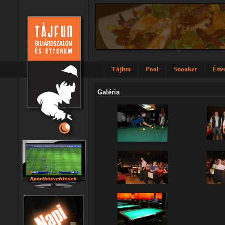
Tájfun
Pool
Snooker
Étt
Galéria