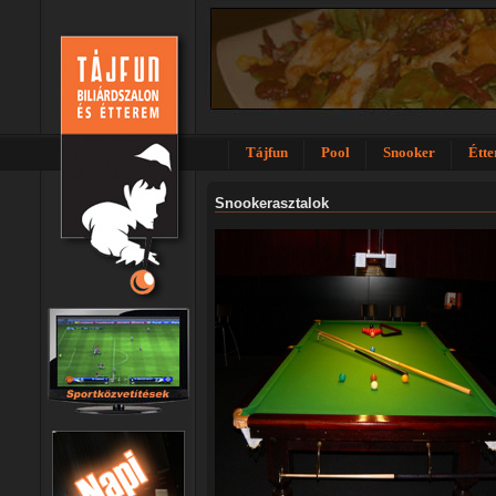
Tájfun
Pool
Snooker
Étt
Snookerasztalok