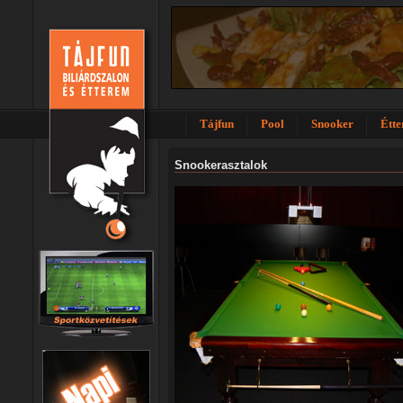
Tájfun
Pool
Snooker
Étt
Snookerasztalok