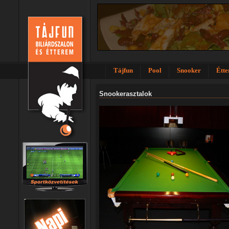
Tájfun
Pool
Snooker
Étt
Snookerasztalok