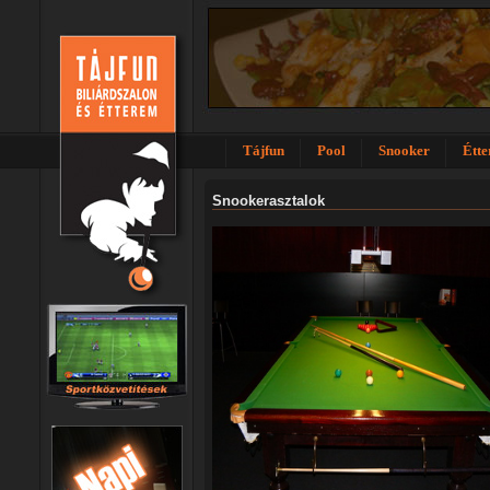
Tájfun
Pool
Snooker
Étt
Snookerasztalok