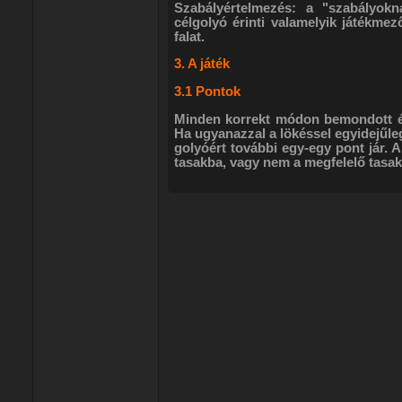
Szabályértelmezés: a "szabályokn
célgolyó érinti valamelyik játékmez
falat.
3. A játék
3.1 Pontok
Minden korrekt módon bemondott és 
Ha ugyanazzal a lökéssel egyidejűle
golyóért további egy-egy pont jár.
tasakba, vagy nem a megfelelő tasakb