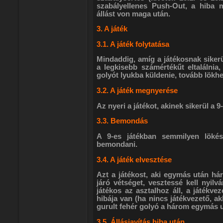
szabályellenes Push-Out, a hiba 
állást von maga után.
3. A játék
3.1. A játék folytatása
Mindaddig, amíg a játékosnak sikerü
a legkisebb számértékűt eltalálnia
golyót lyukba küldenie, tovább lökhe
3.2. A játék megnyerése
Az nyeri a játékot, akinek sikerül a 
3.3. Bemondás
A 9-es játékban semmilyen lökés
bemondani.
3.4. A játék elvesztése
Azt a játékost, aki egymás után há
járó vétséget, vesztessé kell nyilv
játékos az asztalhoz áll, a játékve
hibája van (ha nincs játékvezető, ak
gurult fehér golyó a három egymás u
3.5. Állásjavítás hiba után