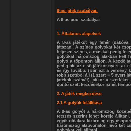
8-as játék szabályai:
A 8-as pool szabályai
1. Általános alapelvek
A 8-as játékot egy fehér (dákóval
játszani. A színes golyókat két csop
teljesen színes, a másikat pedig fel
golyókat háromszög alakban kell fe
golyó a tőponton álljon. A kezdőjáté
pedig aki az első játékot nyeri, az 
és így tovább. (Bár ezt a verseny k
több szettből áll (1 szett = 5 nyert 
játékok számát), akkor a szetteket 
döntő szett kezdésekor ismét tempólö
2. A játék megkezdése
2.1 A golyók felállítása
A 8-as golyót a háromszög közepébe
tetszés szerint lehet köréje állít
egyik oldalára kizárólag egy csoport
háromszög alapvonalon levő két c
golyókat kell állítani.