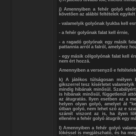
j) Amennyiben a fehér golyó elsőn
követően az alábbi feltételek egyikét t
- valamelyik golyónak lyukba kell esn
- a fehér golyónak falat kell érnie,
- a ragadó golyónak egy másik falat
pattannia arról a falról, amelyhez h
- egy másik célgolyónak falat kell é
nem ért hozzá.
Amennyiben a versenyző e feltételek e
k) A játékos túlságosan mélyen 
gikszerrel tesz kísérletet valamelyi
mindig hibának minősül. Szabályérte
is hibának minősül, függetlenül attó
az átugratás. Ilyen esetben az a me
helyen olyan golyó, amelyet át "ke
útban golyó, nem lehet szó az e sza
számít viszont az is, ha ilyen l
ellenére a fehér golyó átugrik egy má
l) Amennyiben a fehér golyó valame
lökéssel is megjátszható, és ha meg