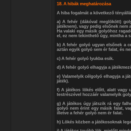
18. A hibák meghatározása
A hiba fogalmát a következő tényállá
a) A fehér (dákóval meglökött) go
játéknem), vagy pedig elsőnek nem a cé
Ha valaki egy másik golyóhoz ragadó 
el, ez nem tekinthető úgy, mintha a s
b) A fehér golyó ugyan elsőnek a cé
aztán egyik golyó sem ér falat, és ne
c) A fehér golyó lyukba esik.
d) A fehér golyó elhagyja a játékmező
e) Valamelyik célgolyó elhagyja a ját
játék).
f) A játékos lökés előtt, alatt vagy
testrészével hozzáér valamelyik golyóh
g) A játékos úgy játszik rá egy fal
golyó nem érint egy másik falat, va
illetve a fehér golyó nem ér falat.
h) Lökés közben a játékosoknak lega
i) A játékos tovább lök, mielőtt min