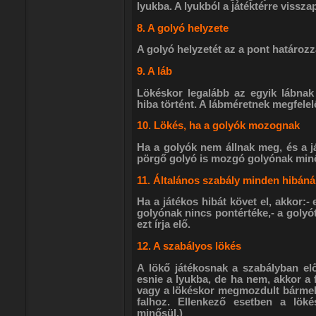
lyukba. A lyukból a játéktérre vissz
8. A golyó helyzete
A golyó helyzetét az a pont határozza
9. A láb
Lökéskor legalább az egyik lábnak 
hiba történt. A lábméretnek megfelel
10. Lökés, ha a golyók mozognak
Ha a golyók nem állnak meg, és a já
pörgő golyó is mozgó golyónak min
11. Általános szabály minden hibáná
Ha a játékos hibát követ el, akkor:- 
golyónak nincs pontértéke,- a golyót
ezt írja elő.
12. A szabályos lökés
A lökő játékosnak a szabályban előír
esnie a lyukba, de ha nem, akkor a 
vagy a lökéskor megmozdult bármely
falhoz. Ellenkező esetben a löké
minősül.)