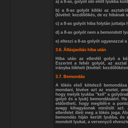
a) a 8-as, golyót idő előtt lyukba kül
b) a 8-as golyót kilöki az asztalró
(kivétel: kezdőlökés, de ez hibának 
c) a 8-as golyót hiba folytán juttatja
d) a 8-as golyót nem a bemondott lyu
e) elteszi a 8-as golyót ugyanazzal a
3.6. Állásjavítás hiba után
Hiba után az ellenfél golyó a kéz
Eszerint a fehér golyót, az asztal
irányba lökheti (kivétel: kezdőlökésné
3.7. Bemondás
A lökés első kötelező bemondása 
mondani, kivéve azt az esetet, ami
hogy melyik lyukba "kell" a golyónak
golyó és a lyuk) bemondásáért. Ha 
eldöntheti, hogy megítéli-e a ponto
avagy kihagyásnak minősíti azt.
ellenfelet illeti meg a lökés joga. 
bemondás híján került lyukba, és 
mondott lyukat, a versenyző elvesztet