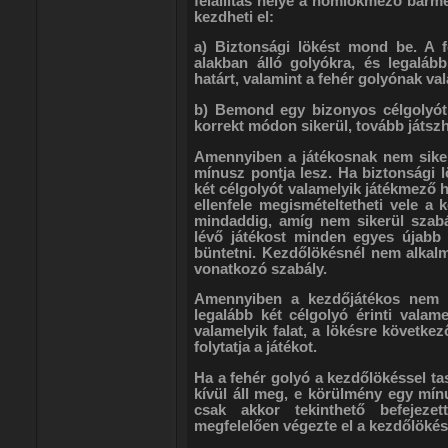
felállítás helye a homlokmező bármel
kezdheti el:
a) Biztonsági lökést mond be. A f
alakban álló golyókra, és legaláb
határt, valamint a fehér golyónak vala
b) Bemond egy bizonyos célgolyót
korrekt módon sikerül, tovább játszh
Amennyiben a játékosnak nem siker
mínusz pontja lesz. Ha biztonsági 
két célgolyót valamelyik játékmező ha
ellenfele megismételtetheti vele a 
mindaddig, amíg nem sikerül szabá
lévő játékost minden egyes újabb 
büntetni. Kezdőlökésnél nem alkal
vonatkozó szabály.
Amennyiben a kezdőjátékos nem k
legalább két célgolyó érinti valam
valamelyik falat, a lökésre következ
folytatja a játékot.
Ha a fehér golyó a kezdőlökéssel tas
kívül áll meg, e körülmény egy mín
csak akkor tekinthető befejeze
megfelelően végezte el a kezdőlökés