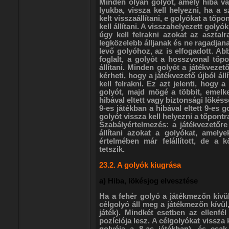
Minden olyan golyót, amely hiba va
lyukba, vissza kell helyezni, ha a s
kelt visszaállítani, e golyókat a tő
kell állítani. A visszahelyezett goly
úgy kell felrakni azokat az asztal
legközelebb álljanak és ne ragadjan
levő golyóhoz, az is elfogadott. A
foglalt, a golyót a hosszvonal tőpo
állítani. Minden golyót a játékvezető
kérheti, hogy a játékvezető újból ál
kell felrakni. Ez azt jelenti, hogy
golyót, majd mögé a többit, emelk
hibával eltett vagy biztonsági lökéss
9-es játékban a hibával eltett 9-es g
golyót vissza kell helyezni a tőpontr
Szabályértelmezés: a játékvezetőre t
állítani azokat a golyókat, amely
értelmében már felállított, de a 
tetszik.
23.2. A golyók kiugrása
a) Hiba, lökésjog elvesztése
Ha a fehér golyó a játékmezőn kívül
célgolyó áll meg a játékmezőn kívül,
játék). Mindkét esetben az ellenfé
pozíciója lesz. A célgolyókat vissza ke