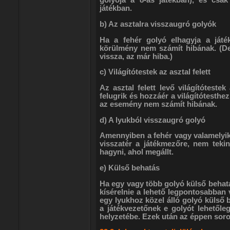
golyója a 8-as játékban), és csak
játékban.
b) Az asztalra visszaugró golyók
Ha a fehér golyó elhagyja a játé
körülmény nem számít hibának. (De p
vissza, az már hiba.)
c) Világítótestek az asztal felett
Az asztal felett levő világítóteste
felugrik és hozzáér a világítótesthe
az esemény nem számít hibának.
d) A lyukból visszaugró golyó
Amennyiben a fehér vagy valamelyik
visszatér a játékmezőre, nem tekin
hagyni, ahol megállt.
e) Külső behatás
Ha egy vagy több golyó külső behatá
kísérelnie a lehető legpontosabban v
egy lyukhoz közel álló golyó külső 
a játékvezetőnek e golyót lehetőleg
helyzetébe. Ezek után az éppen soro