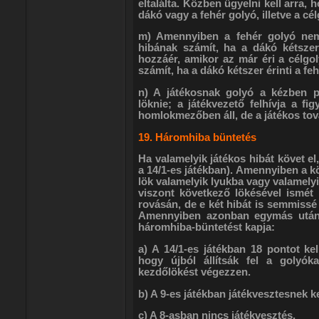
eltalálta. Közben ügyelni kell arra,
dákó vagy a fehér golyó, illetve a c
m) Amennyiben a fehér golyó nem
hibának számít, ha a dákó kétszer
hozzáér, amikor az már éri a célgo
számít, ha a dákó kétszer érinti a feh
n) A játékosnak golyó a kézben p
löknie; a játékvezető felhívja a f
homlokmezőben áll, de a játékos tov
19. Háromhiba büntetés
Ha valamelyik játékos hibát követ el,
a 14/1-es játékban). Amennyiben a kö
lök valamelyik lyukba vagy valamelyi
viszont következő lökésével ismét 
rovásán, de e két hibát is semmissé 
Amennyiben azonban egymás után 
háromhiba-büntetést kapja:
a) A 14/1-es játékban 18 pontot kell
hogy újból állítsák fel a golyók
kezdőlökést végezzen.
b) A 9-es játékban játékvesztesnek kel
c) A 8-asban nincs játékvesztés.