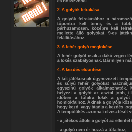
és hosszvonal.
2. A golyók felrakása
A golyók felrakásához a háromszög
tőpontra kell tenni, és a több
párhuzamosan, középre kell felra
mellette álló golyókat. 9-es játé
felállításához.
3. A fehér golyó meglökése
A fehér golyót csak a dákó végén lé
a lökés szabályosnak. Bármilyen más
4. A kezdés eldöntése
A két játékosnak úgynevezett tempó
és súlyú fehér golyókat használj
egyszínű golyók alkalmazhatók.
helyezi a golyót az asztal jobb, il
időben a tőfalra lökik a golyó
homlokfalhoz. Akinek a golyója közel
hogy kezd, vagy átadja a kezdés jogá
A tempólökés azonnali elvesztését v
- a játékos átlöki a golyót az ellenfél 
- a golyó nem ér hozzá a tőfalhoz,