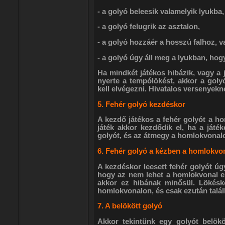
- a golyó beleesik valamelyik lyukba,
- a golyó felugrik az asztalon,
- a golyó hozzáér a hosszú falhoz, v
- a golyó úgy áll meg a lyukban, hogy
Ha mindkét játékos hibázik, vagy a 
nyerte a tempólökést, akkor a golyó
kell elvégezni. Hivatalos versenyekn
5. Fehér golyó kezdéskor
A kezdő játékos a fehér golyót a ho
játék akkor kezdődik el, ha a játé
golyót, és az átmegy a homlokvonal
6. Fehér golyó a kézben a homlokvo
A kezdéskor leesett fehér golyót úgy
hogy az nem lehet a homlokvonal előt
akkor ez hibának minősül. Lökésko
homlokvonalon, és csak ezután találha
7. A belökött golyó
Akkor tekintünk egy golyót belökö