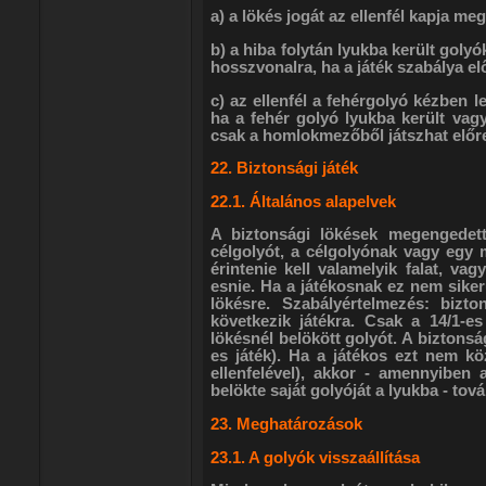
a) a lökés jogát az ellenfél kapja meg
b) a hiba folytán lyukba került golyóka
hosszvonalra, ha a játék szabálya elő
c) az ellenfél a fehérgolyó kézben le
ha a fehér golyó lyukba került vagy
csak a homlokmezőből játszhat előre
22. Biztonsági játék
22.1. Általános alapelvek
A biztonsági lökések megengedett
célgolyót, a célgolyónak vagy egy m
érintenie kell valamelyik falat, va
esnie. Ha a játékosnak ez nem sikerü
lökésre. Szabályértelmezés: bizto
következik játékra. Csak a 14/1-es
lökésnél belökött golyót. A biztonsá
es játék). Ha a játékos ezt nem köz
ellenfelével), akkor - amennyiben
belökte saját golyóját a lyukba - tová
23. Meghatározások
23.1. A golyók visszaállítása