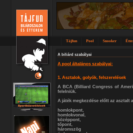
Tájfun
Pool
Snooker
Étt
A biliárd szabályai
A pool általános szabályai:
1. Asztalok, golyók, felszerelések
A BCA (Billiard Congress of Americ
felelniük.
A játék megkezdése előtt az asztalt a 
homlokpont,
homlokvonal,
középpont,
tőpont,
háromszög