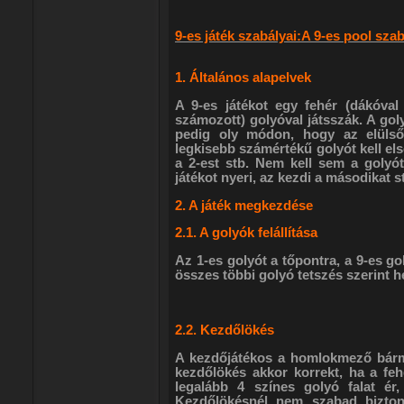
9-es játék szabályai:A 9-es pool szab
1. Általános alapelvek
A 9-es játékot egy fehér (dákóval 
számozott) golyóval játsszák. A goly
pedig oly módon, hogy az elülső
legkisebb számértékű golyót kell els
a 2-est stb. Nem kell sem a golyó
játékot nyeri, az kezdi a másodikat s
2. A játék megkezdése
2.1. A golyók felállítása
Az 1-es golyót a tőpontra, a 9-es go
összes többi golyó tetszés szerint h
2.2. Kezdőlökés
A kezdőjátékos a homlokmező bármel
kezdőlökés akkor korrekt, ha a fehé
legalább 4 színes golyó falat ér,
Kezdőlökésnél nem szabad bizton