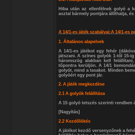
Hiba után az ellenfélnek golyó a k
asztal bármely pontjára állíthatja, é
A 14/1-es játék szabályai:A 14/1-es p
1. Általános alapelvek
A 14/1-es játékot egy fehér (dákóva
játszani. A színes golyók 1-től 15-i
háromszög alakban kell felállítan
tőpontra kerüljön. A 14/1 bemondás
golyót, mind a tasakot. Minden bem
golyóért egy pont jár.
2. A játék megkezdése
2.1 A golyók felállítása
A 15 golyó tetszés szerinti rendben 
[Nagyítás]
2.2 Kezdőlökés
A játékot kezdő versenyzőnek a fehér