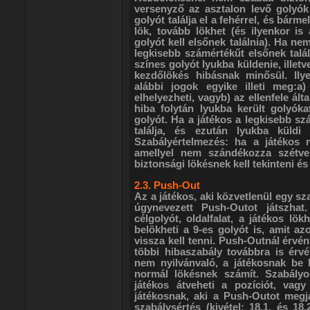
versenyző az asztalon levő golyók
golyót találja el a fehérrel, és bár
lök, tovább lökhet (és ilyenkor is
golyót kell elsőnek találnia). Ha ne
legkisebb számértékűt elsőnek talál
színes golyót lyukba küldenie, illet
kezdőlökés hibásnak minősül. Ily
alábbi jogok egyike illeti meg:a
elhelyezheti, vagyb) az ellenfele álta
hiba folytán lyukba került golyókat
golyót. Ha a játékos a legkisebb s
találja, és ezután lyukba küldi
Szabályértelmezés: ha a játékos n
amellyel nem szándékozza szétvern
biztonsági lökésnek kell tekinteni és
2.3. Push-Out
Az a játékos, aki közvetlenül egy sz
úgynevezett Push-Outot játszhat
célgolyót, oldalfalat, a játékos lök
belökheti a 9-es golyót is, amit az
vissza kell tenni. Push-Outnál érvény
többi hibaszabály továbbra is ér
nem nyilvánvaló, a játékosnak be 
normál lökésnek számít. Szabály
játékos átveheti a pozíciót, vag
játékosnak, aki a Push-Outot megj
szabálysértés (kivétel: 18.1. és 1