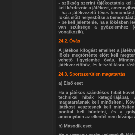
- szükség szerint tájékoztatnia ke
kell kérdeznie a játékost, amennyibe
- ha a játékvezető téves bemondást 
lökés előtt helyesbítse a bemondást;
- be kell jelentenie, ha a lökésben 
van szüksége a győzelemhez (e
vonatkozik).
24.2. Óvás
A játékos kifogást emelhet a játékv
lökés megtörténte előtt kell megt
vehető figyelembe óvás. Minden
játékvezetőhöz, és felszólításra írá
24.3. Sportszerűtlen magatartás
a) Első eset
Ha a játékos szándékos hibát követ 
technikai hibák kategóriájába),
magatartásnak kell minősíteni. Köv
játékost vesztesnek kell minősíten
ponttal kell büntetni, és a goly
amennyiben az ellenfél nem kívánja az
b) Második eset