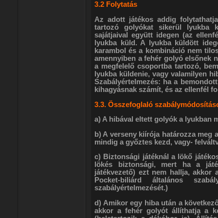
3.2 Folytatás
Az adott játékos addig folytathatj
tartozó golyókat sikerül lyukba 
sajátjaival együtt idegen (az ellenf
lyukba küld. A lyukba küldött ideg
karambol és a kombináció nem tilos
amennyiben a fehér golyó elsőnek ne
a megfelelő csoportba tartozó, be
lyukba küldenie, vagy valamilyen hib
Szabályértelmezés: ha a bemondott
kihagyásnak számít, és az ellenfél fol
3.3. Összefoglaló szabálymódosítás
a) A hibával eltett golyók a lyukban
b) A verseny kiírója határozza meg a
mindig a győztes kezd, vagy- felvált
c) Biztonsági játéknál a lökő játéko
lökés biztonsági, mert ha a játé
játékvezető) ezt nem hallja, akkor 
Pocket-biliárd általános szab
szabályértelmezését.)
d) Amikor egy hiba után a következő
akkor a fehér golyót állíthatja a 