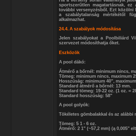
Ha a verseny során valamelyik ját
sportszerűtlen magatartásnak, ez a
további versenyzésből. Ezt közölni k
a szabálytalanság mértékétől füg
alkalmazhat.
24.4. A szabályok módosítása
Jelen szabályokat a Poolbiliárd V
szervezet módosíthatja őket.
Eszközök
A pool dákó:
Átmérő a bőrnél: minimum nincs, 
Tömeg: minimum nincs, maximum 25
Hosszúság: minimum 40", maximum
Standard átmérő a bőrnél: 13 mm.
Standard tömeg: 19-22 oz. (1 oz. = 28
Standard hosszúság: 58"
A pool golyók:
Tökéletes gömbalakkal és az alábbi 
Tömeg: 5 1 - 6 oz.
Átmérő: 2 1" (~57,2 mm) (ą 0,005" el