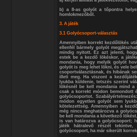
b) a 8-as golyót a tőpontra helye
homlokmezőből.
3. A játék
3.1 Golyócsoport-választás
Amennyiben korrekt kezdőlökés után
ellenfél bármely golyót megjátszhat
mindig nyitott. Ez azt jelenti, hog
estek be a kezdő lökéskor, a játék
mondania, hogy melyik golyót hova 
golyót is meg lehet lökni, és vele b
csoportválasztásnak, és hibának sem
illeti meg. Ha viszont a kezdőjáté
lyukba küldenie, tetszés szerint vá
lökésnél be kell mondania mind a c
csak a korrekt módon bemondott é
golyócsoportot. Szabályértelmezés
módon egyetlen golyót sem lyukb
kötelezettség. Amennyiben a kezdő
még nincs meghatározva a golyócso
be kell mondania a következő lökést.
is van határozva a golyócsoport; ha
játék hátralevő részét tekintve
golyócsoport, ha már sikerült korre