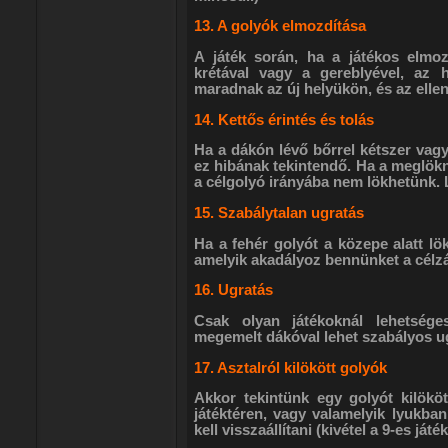
13. A golyók elmozdítása
A játék során, ha a játékos elmozd
krétával vagy a gereblyével, az 
maradnak az új helyükön, és az ellenf
14. Kettős érintés és tolás
Ha a dákón lévő bőrrel kétszer vag
ez hibának tekintendő. Ha a meglökn
a célgolyó irányába nem lökhetünk. 
15. Szabálytalan ugratás
Ha a fehér golyót a közepe alatt lök
amelyik akadályoz bennünket a célzá
16. Ugratás
Csak olyan játékoknál lehetsége
megemelt dákóval lehet szabályos ug
17. Asztalról kilökött golyók
Akkor tekintünk egy golyót kilökö
játéktéren, vagy valamelyik lyukban.
kell visszaállítani (kivétel a 9-es ját