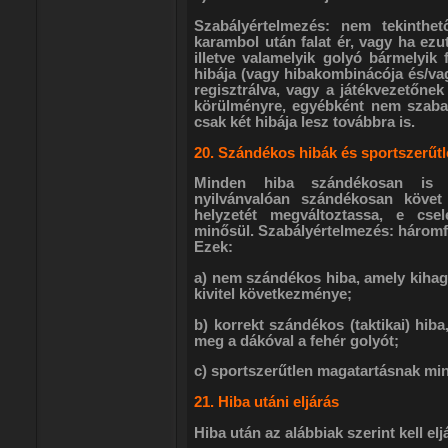
Szabályértelmezés: nem tekinthe
karambol után falat ér, vagy ha ezu
illetve valamelyik golyó bármelyik f
hibája (vagy hibakombinácója és/vagy
regisztrálva, vagy a játékvezetőnek 
körülményre, egyébként nem szabad
csak két hibája lesz továbbra is.
20. Szándékos hibák és sportszerűt
Minden hiba szándékosan is e
nyilvánvalóan szándékosan követ
helyzetét megváltoztassa, e cse
minősül. Szabályértelmezés: háromf
Ezek:
a) nem szándékos hiba, amely kihag
kivitel következménye;
b) korrekt szándékos (taktikai) hiba
meg a dákóval a fehér golyót;
c) sportszerűtlen magatartásnak mi
21. Hiba utáni eljárás
Hiba után az alábbiak szerint kell elj