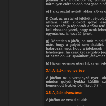
(beletartozik a dákóbor is). Állítá
bármilyen előrehaladó mozgása hib
e) Ha az asztal nyitott, akkor a 8-as
f) Csak az asztalról kilökött célgol
állítani. Több kilökött golyó e
számozását (a tőponttól a tőfal fel
kell visszahelyezni, hogy azok lehet
egymáshoz is hozzáérjenek.
g) Döntetlen a játék, ha már mindk
után, hogy a golyót sem eltalálni,
határozza meg, hogy a játékosok m
lehetséges, ha csak két célgolyó (eg
az asztalon. Az újraállított játékot az
h) Három egymás utáni hiba nem jelen
3.4. A játék megnyerése
A játékot az a versenyző nyeri, ak
minden golyót lyukba küldött sz
bemondott lyukba löki (lásd: 3.7.).
3.5. A játék elvesztése
A játékot az veszti el, aki: