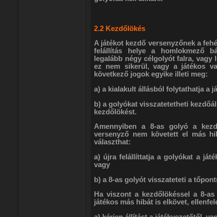
2.2 Kezdőlökés
A játékot kezdő versenyzőnek a fehér
felállítás helye a homlokmező bá
legalább négy célgolyót falra, vagy 
ez nem sikerül, vagy a játékos val
következő jogok egyike illeti meg:
a) a kialakult állásból folytathatja a j
b) a golyókat visszatetetheti kezdőál
kezdőlökést.
Amennyiben a 8-as golyó a kezdő
versenyző nem követett el más hib
választhat:
a) újra felállíttatja a golyókat a j
vagy
b) a 8-as golyót visszateteti a tőpontr
Ha viszont a kezdőlökéssel a 8-as
játékos más hibát is elkövet, ellenfel
a) kérjen állítást a játékvezetőtől, va