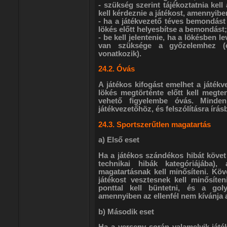
- szükség szerint tájékoztatnia ke
kell kérdeznie a játékost, amennyibe
- ha a játékvezető téves bemondást 
lökés előtt helyesbítse a bemondást;
- be kell jelentenie, ha a lökésben 
van szüksége a győzelemhez (e
vonatkozik).
24.2. Óvás
A játékos kifogást emelhet a játékv
lökés megtörténte előtt kell megt
vehető figyelembe óvás. Minden
játékvezetőhöz, és felszólításra írá
24.3. Sportszerűtlen magatartás
a) Első eset
Ha a játékos szándékos hibát követ 
technikai hibák kategóriájába),
magatartásnak kell minősíteni. Köv
játékost vesztesnek kell minősíten
ponttal kell büntetni, és a goly
amennyiben az ellenfél nem kívánja az
b) Második eset