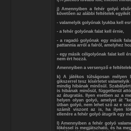
j) Amennyiben a fehér golyó elsőn
követően az alábbi feltételek egyikét t
- valamelyik golyónak lyukba kell esn
- a fehér golyónak falat kell érnie,
- a ragadó golyónak egy másik falat
pattannia arról a falról, amelyhez h
- egy másik célgolyónak falat kell é
nem ért hozzá.
Amennyiben a versenyző e feltételek e
k) A játékos túlságosan mélyen 
gikszerrel tesz kísérletet valamelyi
mindig hibának minősül. Szabályérte
is hibának minősül, függetlenül attó
az átugratás. Ilyen esetben az a me
helyen olyan golyó, amelyet át "ke
útban golyó, nem lehet szó az e sza
számít viszont az is, ha ilyen l
ellenére a fehér golyó átugrik egy má
l) Amennyiben a fehér golyó valame
lökéssel is megjátszható, és ha meg