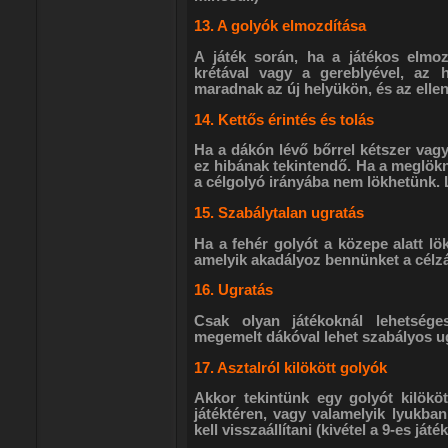
13. A golyók elmozdítása
A játék során, ha a játékos elmozd
krétával vagy a gereblyével, az 
maradnak az új helyükön, és az ellenf
14. Kettős érintés és tolás
Ha a dákón lévő bőrrel kétszer vag
ez hibának tekintendő. Ha a meglökn
a célgolyó irányába nem lökhetünk. 
15. Szabálytalan ugratás
Ha a fehér golyót a közepe alatt lök
amelyik akadályoz bennünket a célzá
16. Ugratás
Csak olyan játékoknál lehetsége
megemelt dákóval lehet szabályos ug
17. Asztalról kilökött golyók
Akkor tekintünk egy golyót kilökö
játéktéren, vagy valamelyik lyukban.
kell visszaállítani (kivétel a 9-es ját