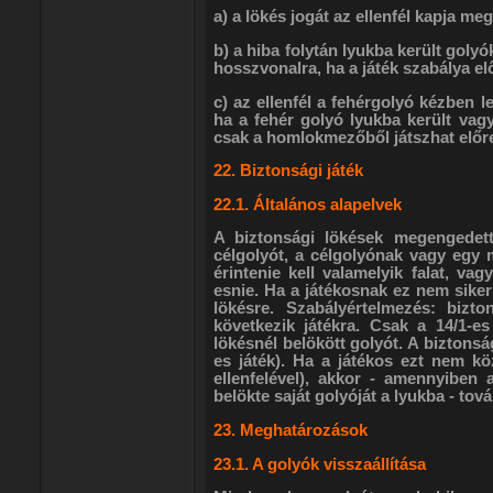
a) a lökés jogát az ellenfél kapja meg
b) a hiba folytán lyukba került golyóka
hosszvonalra, ha a játék szabálya elő
c) az ellenfél a fehérgolyó kézben le
ha a fehér golyó lyukba került vagy
csak a homlokmezőből játszhat előre
22. Biztonsági játék
22.1. Általános alapelvek
A biztonsági lökések megengedett
célgolyót, a célgolyónak vagy egy m
érintenie kell valamelyik falat, va
esnie. Ha a játékosnak ez nem sikerü
lökésre. Szabályértelmezés: bizto
következik játékra. Csak a 14/1-es
lökésnél belökött golyót. A biztonsá
es játék). Ha a játékos ezt nem köz
ellenfelével), akkor - amennyiben
belökte saját golyóját a lyukba - tová
23. Meghatározások
23.1. A golyók visszaállítása