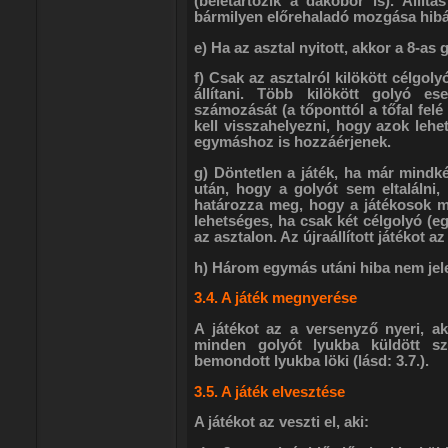
(beletartozik a dákóbor is). Állítá
bármilyen előrehaladó mozgása hib
e) Ha az asztal nyitott, akkor a 8-as
f) Csak az asztalról kilökött célgol
állítani. Több kilökött golyó e
számozását (a tőponttól a tőfal fel
kell visszahelyezni, hogy azok lehet
egymáshoz is hozzáérjenek.
g) Döntetlen a játék, ha már mindk
után, hogy a golyót sem eltalálni,
határozza meg, hogy a játékosok m
lehetséges, ha csak két célgolyó (eg
az asztalon. Az újraállított játékot az
h) Három egymás utáni hiba nem jelen
3.4. A játék megnyerése
A játékot az a versenyző nyeri, ak
minden golyót lyukba küldött sz
bemondott lyukba löki (lásd: 3.7.).
3.5. A játék elvesztése
A játékot az veszti el, aki: