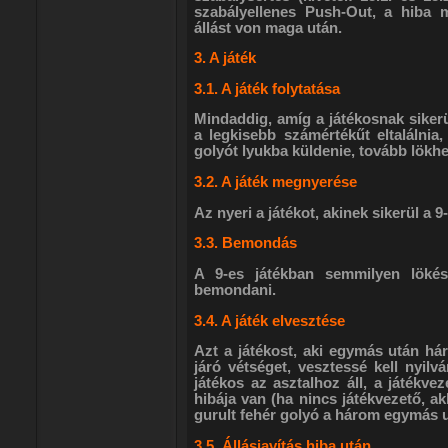
szabályellenes Push-Out, a hiba 
állást von maga után.
3. A játék
3.1. A játék folytatása
Mindaddig, amíg a játékosnak sikerü
a legkisebb számértékűt eltalálnia
golyót lyukba küldenie, tovább lökhe
3.2. A játék megnyerése
Az nyeri a játékot, akinek sikerül a 
3.3. Bemondás
A 9-es játékban semmilyen lökés
bemondani.
3.4. A játék elvesztése
Azt a játékost, aki egymás után há
járó vétséget, vesztessé kell nyilv
játékos az asztalhoz áll, a játékve
hibája van (ha nincs játékvezető, ak
gurult fehér golyó a három egymás u
3.5. Állásjavítás hiba után