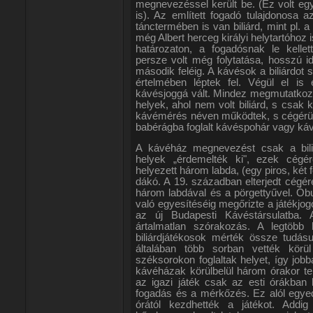
megnevezéssel került be. (Ez volt eg
is). Az említett fogadó tulajdonosa 
tánctermében is van biliárd, mint pl. 
még Albert herceg királyi helytartóhoz 
határozaton, a fogadósnak le kellet
persze volt még folytatása, hosszú i
második feléig. A kávésok a biliárdot 
értelmében léptek fel. Végül el is é
kávésjoggá vált. Mindez megmutatkoz
helyek, ahol nem volt biliárd, s csak 
kávémérés néven működtek, s cégérük i
babérágba foglalt kávéspohár vagy ká
A kávéház megnevezést csak a biliár
helyek „érdemelték ki", ezek cégé
helyezett három labda, (egy piros, két f
dákó. A 19. században elterjedt cégé
három labdával és a pörgettyűvel. Ób
való egyesítéséig megőrizte a játékjog
az új Budapesti Kávéstársulatba.
ártalmatlan szórakozás. A legtöbb h
biliárdjátékosok mérték össze tudásu
általában több sorban vették körü
széksorokon foglaltak helyet, így jobb
kávéházak körülbelül három órakor te
az igazi játék csak az esti órákban 
fogadás és a mérkőzés. Ez alól egyed
órától kezdhették a játékot. Addi