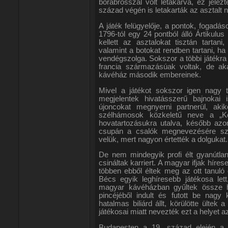
bőrabrosszal volt letakarva, ez jelez
század végén is letakarták az asztalt 
A játék felügyelője, a pontok, fogad
1796-tól egy 24 pontból álló Ártikulus
kellett az asztalokat tisztán tartani
valamint a botokat rendben tartani, ha 
vendégszolga. Sokszor a többi játékra i
francia származásúak voltak, de aka
kávéház második embereinek.
Mivel a játékot sokszor igen nagy t
megjelentek hivatásszerű bajnokai i
újoncokat megnyerni partnerül, aki
szélhámosok közkeletű neve a „Koz
hovatartozásukra utalva, később azon
csupán a csalók megnevezésére szol
velük, mert nagyon értették a dolgukat.
De nem mindegyik profi élt gyanútla
csináltak karriert. A magyar ifjak híre
többen ebből éltek meg az ott tanuló 
Bécs egyik leghíresebb játékosa lett
magyar kávéházban gyűltek össze ha
pincéjéből indult és futott be nagy
hatalmas biliárd állt, körülötte ülte
játékosai miatt nevezték ezt a helyet a
Budapesten a 19. század elején a K