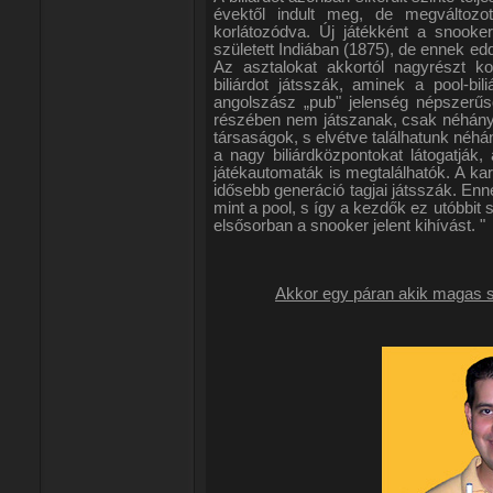
évektől indult meg, de megváltozo
korlátozódva. Új játékként a snooke
született Indiában (1875), de ennek 
Az asztalokat akkortól nagyrészt ko
biliárdot játsszák, aminek a pool-bi
angolszász „pub" jelenség népszerű
részében nem játszanak, csak néhány 
társaságok, s elvétve találhatunk néhán
a nagy biliárdközpontokat látogatják
játékautomaták is megtalálhatók. A kara
idősebb generáció tagjai játsszák. En
mint a pool, s így a kezdők ez utóbbit
elsősorban a snooker jelent kihívást. "
Akkor egy páran akik magas s