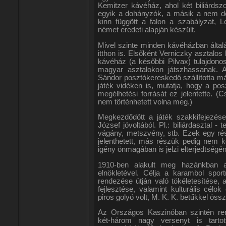
Kemitzer kávéház, ahol két biliárdsz
egyik a dohányzók, a másik a nem do
kinn függött a falon a szabályzat, 
német eredeti alapján készült.
Mivel szinte minden kávéházban általá
itthon is. Elsőként Verniczky asztalos
kávéház (a későbbi Pilvax) tulajdonos
magyar asztalokon játszhassanak. A
Sándor posztókereskedő szállította már
játék vidéken is, mutatja, hogy a pos
megélhetési forrását ez jelentette. 
nem történhetett volna meg.)
Megkezdődött a játék szakkifejezése
József jóvoltából. Pl.: biliárdasztal -
vágány, metszvény, stb. Ezek egy rés
jelenthetett, más részük pedig nem ke
igény önmagában is jelzi elterjedtségé
1910-ben alakult meg hazánkban
elnökletével. Célja a karambol spor
rendezése útján való tökéletesítése, a
fejlesztése, valamint kulturális cél
piros golyó volt, M. K. K. betűkkel öss
Az Országos Kaszinóban szintén ren
két-három nagy versenyt is tart