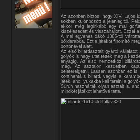
Az azonban biztos, hogy XIV. Lajos id
sokban különbözött a jelenlegitől. Pé
akkor még leginkább egy mai golfüt
kiszélesedett és visszahajlott. Ezzel a
A mai egyenes dákó 1885-től váltotta
bőrdarabka. Ezt a játékot finomító mego
börtönévei alatt.
Az első biliárdasztalt gyártó vállalat
golyók is nagy utat tettek meg a kezdeti
anyagig. Az első nemzetközi biliárds
meg. Az asztalon kezdetben kapuk
beleterelgetni. Lassan azonban ez is m
kontinentális biliárd, vagyis a karam
játék, ahol lyukakba kell terelni a goly
Sűrűn használtak olyan asztalt is, ahol
mindkét játékot lehetővé tette.