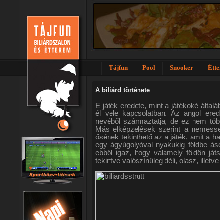
Tájfun
Pool
Snooker
Étt
A biliárd története
E játék eredete, mint a játékoké által
él vele kapcsolatban. Az angol ere
nevéből származtatja, de ez nem több
Más elképzelések szerint a nemesség
ősének tekinthető az a játék, amit a h
egy ágyúgolyóval nyakukig földbe ásott 
ebből igaz, hogy valamely földön játs
tekintve valószínűleg déli, olasz, illetve