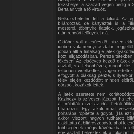
törzshelye, a század végén pedig a Szt
Bertalan volt a fő virtuóz.
Nélkülözhetetlen lett a biliárd. Az
biliárdoztak, de kártyáztak is, a Fil
mesterei, többnyire fiatalok, jogászh
után rendőri felügyelet alá.
Október volt a csúcsidő, hiszen ekko
időben valamennyi asztalon reggeltől
jobban állt a fiatalság e játék gyako
közti eligazodásban. Persze tétekben j
lökésen! Az elsőéves kezdő diákok 
asztalt, s a felsőbbéves, magabiztos 
feltűnően viselkedtek, s igen értett
elfogyott a diákság pénze, s ilyenko
félév elején kezdődött minden előlrő
dörzsölt kozákok lettek.
A játék szeretete nem korlátozódott
Kazinczy is szívesen játszott, ha tehe
át múlatták ezzel az időt. Petőfi állít
biliárdozni. Egy alkalommal vesze
poharába röpítette a golyót. (Ha ezt
akkor viszont nagyon tudhatott bili
alakíttatta át biliárdszobává, ahol fel
többségének mégis kávéházba kellett 
egy asztalt helyeztek el, a földszint