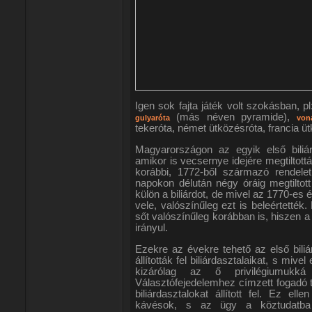
Igen sok fajta játék volt szokásban, p
(más néven pyramide),
gulyaróta
vona
tekeróta, német ütközésróta, francia ü
Magyarországon az egyik első biliár
amikor is vecsernye idejére megtiltottá
korábbi, 1772-ből származó rendelet
napokon délután négy óráig megtiltot
külön a biliárdot, de mivel az 1770-es
vele, valószínűleg ezt is beleértették
sőt valószínűleg korábban is, hiszen 
irányul.
Ezekre az évekre tehető az első bili
állították fel biliárdasztalaikat, s miv
kizárólag az ő privilégiumukk
Választófejedelemhez címzett fogadó 
biliárdasztalokat állított fel. Ez ell
kávésok, s az ügy a köztudatba a