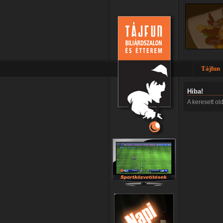
Tájfun
Hiba!
A keresett ol