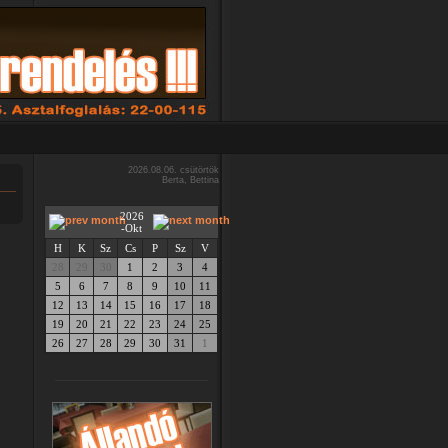
2026.08.06. csütörtök
Berta, Bettina
2026
-Okt
H
K
Sz
Cs
P
Sz
V
28
29
30
1
2
3
4
5
6
7
8
9
10
11
12
13
14
15
16
17
18
19
20
21
22
23
24
25
26
27
28
29
30
31
1