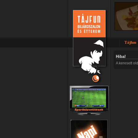
Tájfun
Hiba!
A keresett ol