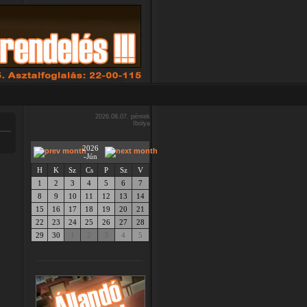
2026.08.07. péntek
Ibolya
2026
-Jún
H
K
Sz
Cs
P
Sz
V
1
2
3
4
5
6
7
8
9
10
11
12
13
14
15
16
17
18
19
20
21
22
23
24
25
26
27
28
29
30
1
2
3
4
5