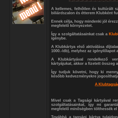
A kellemes, felhőtlen és kultúrált
biliárdszalon és étterem Klubként fu
Ennek célja, hogy mindenki jól érezz
megfelelő környezetet.
Így a szolgáltatásainkat csak a
Klub
igénybe.
A Klubkártya első aktiválása díjtala
1000.-/db), melyhez az igénylőlapot a
A Klubkártyával rendelkező ven
kártyájukat, akkor a fizetett összeg
Így tudjuk követni, hogy ki menny
később kedvezményekre jogosíthatja 
A Klubtagság
Mivel csak a Tagsági kártyával re
szolgáltatásainkat, így mi garant
megfelelő minőségben tölthessék el
Továbbá a tagsági kártya tulajdon