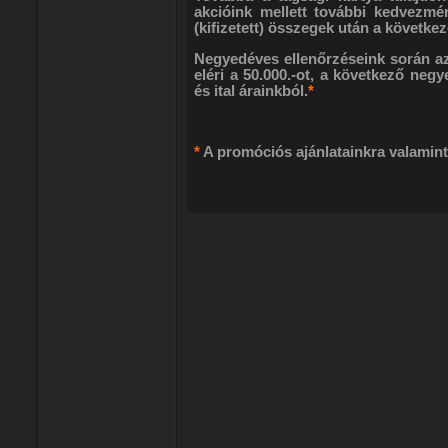
akcióink mellett további kedvezmén
(kifizetett) összegek után a követk
Negyedéves ellenőrzéseink során az
eléri a 50.000.-ot, a következő ne
és ital árainkból.
*
*
A promóciós ajánlatainkra valamin