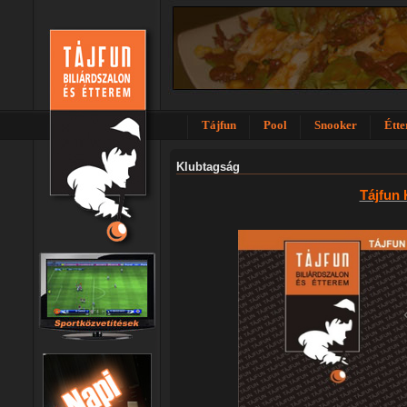
Tájfun
Pool
Snooker
Étt
Klubtagság
Tájfun 