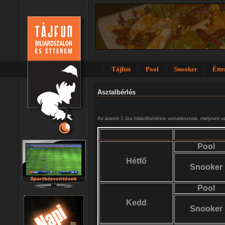
Tájfun
Pool
Snooker
Étt
Asztalbérlés
Az áraink 1 óra biliárdbérlésre vonatkoznak, melynek s
Pool
Hétfő
Snooker
Pool
Kedd
Snooker