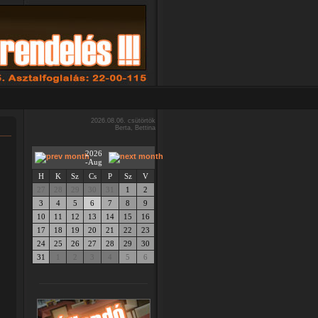
2026.08.06. csütörtök
Berta, Bettina
2026
-Aug
H
K
Sz
Cs
P
Sz
V
27
28
29
30
31
1
2
3
4
5
6
7
8
9
10
11
12
13
14
15
16
17
18
19
20
21
22
23
24
25
26
27
28
29
30
31
1
2
3
4
5
6