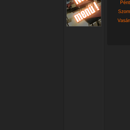
Pént
Szom
Vasár