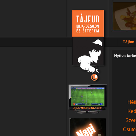
Tájfun
Nyitva tartá
Hétf
Ked
Szer
Csütör