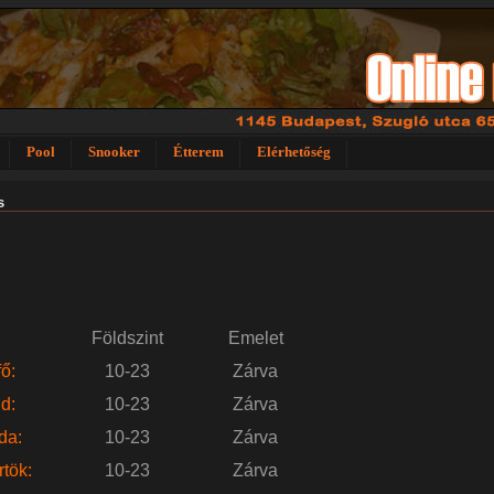
Pool
Snooker
Étterem
Elérhetőség
s
Földszint
Emelet
ő:
10-23
Zárva
d:
10-23
Zárva
da:
10-23
Zárva
tök:
10-23
Zárva