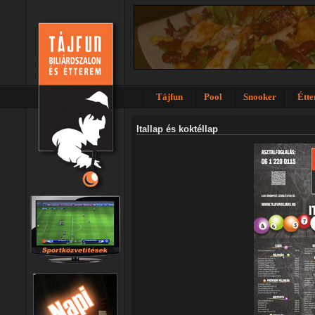
Tájfun
Pool
Snooker
Étt
Itallap és koktéllap