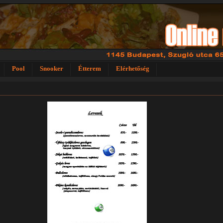
Pool
Snooker
Étterem
Elérhetőség