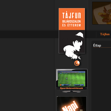
Tájfun
Étlap