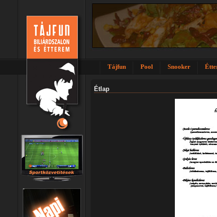
Tájfun
Pool
Snooker
Étt
Étlap