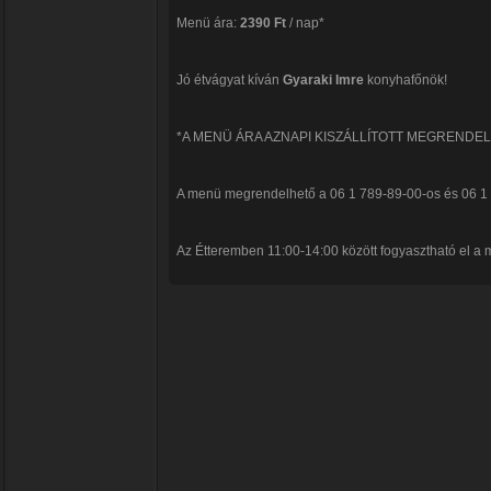
Menü ára:
2390 Ft
/ nap*
Jó étvágyat kíván
Gyaraki Imre
konyhafőnök!
*A MENÜ ÁRA AZNAPI KISZÁLLÍTOTT MEGRENDE
A menü megrendelhető a 06 1 789-89-00-os és 06 1
Az Étteremben 11:00-14:00 között fogyasztható el a