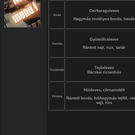
Csirkeraguleves
Kedd
Hagymás rostélyos borda, hasáb
Gyümölcsleves
Szerda
Rántott sajt, rizs, tartár
Tojásleves
Csütörtök
Bácskai rizseshús
Húsleves, cérnametélt
Péntek
Rántott borda, fokhagymás tejföl, res
sajt, rizs