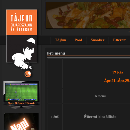
Tájfun
Pool
Snooker
Étterem
Heti menü
17.hét
Ápr.21.-Ápr.25
A menü
Éttermi kiszállítás
Hétfő