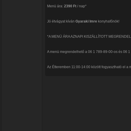
Menü ára:
2390 Ft
/ nap*
Jó étvágyat kíván
Gyaraki Imre
konyhafőnök!
*A MENÜ ÁRA AZNAPI KISZÁLLÍTOTT MEGRENDE
A menü megrendelhető a 06 1 789-89-00-os és 06 1
Az Étteremben 11:00-14:00 között fogyasztható el a