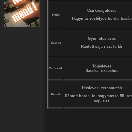
Csirkeraguleves
Kedd
Hagymás rostélyos borda, hasáb
Gyümölcsleves
Szerda
Rántott sajt, rizs, tartár
Tojásleves
Csütörtök
Bácskai rizseshús
Húsleves, cérnametélt
Péntek
Rántott borda, fokhagymás tejföl, res
sajt, rizs