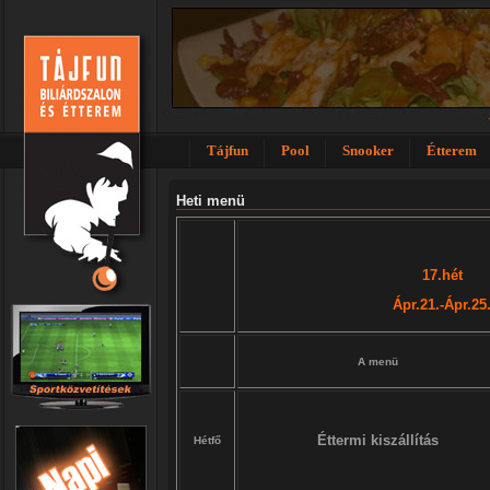
Tájfun
Pool
Snooker
Étterem
Heti menü
17.hét
Ápr.21.-Ápr.25
A menü
Éttermi kiszállítás
Hétfő