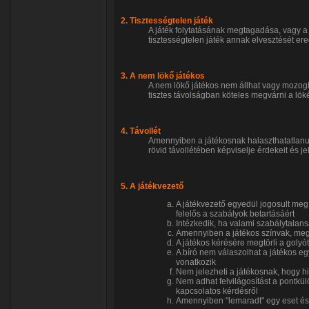
2. Tisztességtelen játék
A játék folytatásának megtagadása, vagy a
tisztességtelen játék annak elvesztését ere
3. A nem lökő játékos
A nem lökő játékos nem állhat vagy mozogh
tisztes távolságban köteles megvárni a lök
4. Távollét
Amennyiben a játékosnak halaszthatatlanul 
rövid távollétében képviselje érdekeit és j
5. A játékvezető
A játékvezető egyedül jogosult megít
felelős a szabályok betartásáért
Intézkedik, ha valami szabálytalans
Amennyiben a játékos színvak, meg
A játékos kérésére megtörli a golyót
A bíró nem válaszolhat a játékos e
vonatkozik
Nem jelezheti a játékosnak, hogy hi
Nem adhat felvilágosítást a pontkül
kapcsolatos kérdésről
Amennyiben "lemaradt" egy eset és