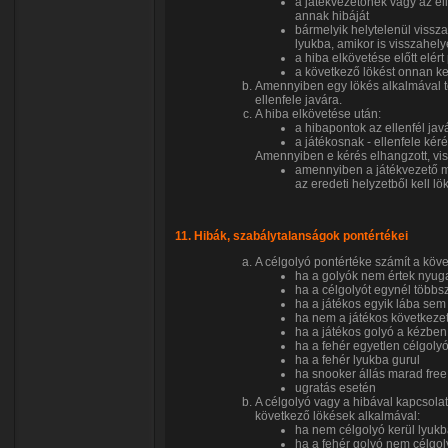
a játékvezetőnek vagy az el
annak hibáját
bármelyik helytelenül vissz
lyukba, amikor is visszahel
a hiba elkövetése előtt elért
a következő lökést onnan kel
Amennyiben egy lökés alkalmával tö
ellenfele javára.
A hiba elkövetése után:
a hibapontok az ellenfél jav
a játékosnak - ellenfele kéré
Amennyiben e kérés elhangzott, vi
amennyiben a játékvezető mi
az eredeti helyzetből kell lö
11. Hibák, szabálytalanságok pontértékei
A célgolyó pontértéke számít a köv
ha a golyók nem értek nyug
ha a célgolyót egynél többsz
ha a játékos egyik lába sem é
ha nem a játékos következet
ha a játékos golyó a kézben
ha a fehér egyetlen célgolyó
ha a fehér lyukba gurul
ha snooker állás marad free 
ugratás esetén
A célgolyó vagy a hibával kapcsol
következő lökések alkalmával:
ha nem célgolyó kerül lyuk
ha a fehér golyó nem célgoly