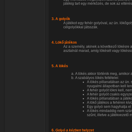
játékig tart egy mérkőzés, de sok az eltérés 
3. A golyók
A játékot egy fehér golyóval, az ún. lökőgol
célgolyókkal játsszák.
4. Lökő játékos
Az a személy, akinek a következő lökésre 
asztalnál marad, amíg lökését vagy lökésso
5. A lökés
A lökés akkor történik meg, amikor 
A szabályos lökés feltételei:
A lökés pillanatában az ún.
nyugalmi állapotban kell le
A fehér golyót lökni kell, ne
A fehér golyót csakis egysze
A lökés pillanatában a játék
A lökő játékos a fehéren kí
Egy golyó sem hagyhatja el a
A lökés mindaddig nem szá
szűnt, illetve a játékvezető 
6.
Golyó a kézben
helyzet