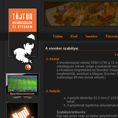
Tájfun
Pool
Snooker
Étterem
A snooker szabályai
I.
1. Asztal
A snookerasztal mérete 3560×1780 ą 15 mm
oldalfalgumi ívének szöge a lyukaknál nin
a Hivatásos Angolbiliárd és Snooker Világs
megfelelniük, amellyel a Magyar Snooker 
szélessége 89 mm-esnek vehető.)
2. Golyók
A golyók átmérője 52,5 mm (2 1/16 
lehet.
A golyóknak egyforma súlyúaknak ke
Szabályértelmezés:
Egy-egy golyó vagy az egész golyókészlet