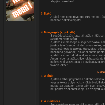
alapján cserélhető.
3. Dákó
A dákó nem lehet rövidebb 910 mm-nél, és
használt dákók alakjától.
4. Műnyergek (x, pók stb.)
E segédeszközök használhatók a játék sor
Szabályértelmezés:
A játékos felelőssége a segédeszközök asz
játékos felelőssége minden olyan kellék, s
ha kölcsönözte is azokat. Ha ezekkel vét s
hozzáér a golyóhoz), akkor ellenfele ponto
a játékos az asztalnál talál, és annak rende
Amennyiben a játékos ilyenek használata 
játékvezető visszarakja a golyókat azok er
tovább lökhet.
II. Me
1. A játék
A játék a fehér golyónak a dákóbőrrel val
vagy a fekete golyó lyukba lökésével, illetv
maradt az asztalon, akkor bármilyen elkövet
hét pontot az ellenfél kapja, és az nyert, a
2. A mérkőzés
Egy mérkőzés megbeszélt számú játékból ál