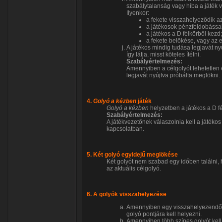
szabálytalanság vagy hiba a játék 
Ilyenkor:
a fekete visszahelyeződik az
a játékosok pénzfeldobással 
a játékos a D félkörből kezd;
a fekete belökése, vagy az e
A játékos mindig tudása legjavát ny
így látja, misst köteles ítélni.
Szabályértelmezés:
Amennyiben a célgolyót lehetetlen el
legjavát nyújtva próbálta meglökni.
4.
Golyó a kézben
játék
Golyó a kézben
helyzetben a játékos a D fél
Szabályértelmezés:
A játékvezetőnek válaszolnia kell a játéko
kapcsolatban.
5. Két golyó egyidejű meglökése
Két golyót nem szabad egy időben találni, 
az aktuális célgolyó.
6. A golyók visszahelyezése
Amennyiben egy visszahelyezendő go
golyó pontjára kell helyezni.
Amennyiben több színes golyót kell 