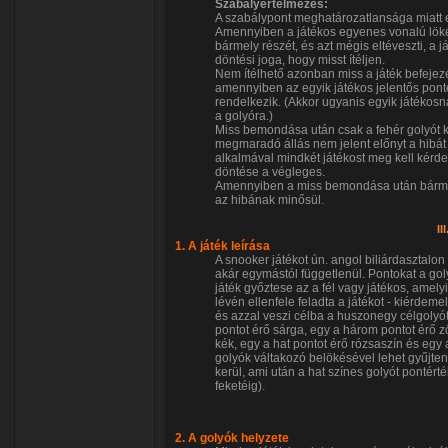
Szabályértelmezés:
A szabálypont meghatározatlansága miatt e
Amennyiben a játékos egyenes vonalú lökéss
bármely részét, és azt mégis eltéveszti, a 
döntési joga, hogy misst ítéljen.
Nem ítélhető azonban miss a játék befejez
amennyiben az egyik játékos jelentős pont
rendelkezik. (Akkor ugyanis egyik játékosn
a golyóra.)
Miss bemondása után csak a fehér golyót k
megmaradó állás nem jelent előnyt a hibát 
alkalmával mindkét játékost meg kell kérd
döntése a végleges.
Amennyiben a miss bemondása után bármely
az hibának minősül.
II
1. A játék leírása
A snooker játékot ún. angol biliárdasztalon
akár egymástól függetlenül. Pontokat a goly
játék győztese az a fél vagy játékos, amely
lévén ellenfele feladta a játékot - kiérdem
és azzal veszi célba a huszonegy célgolyót,
pontot érő sárga, egy a három pontot érő zö
kék, egy a hat pontot érő rózsaszín és egy 
golyók váltakozó belökésével lehet gyűjten
kerül, ami után a hat színes golyót pontért
feketéig).
2. A golyók helyzete