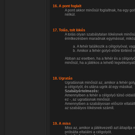
16. A pont foglalt
A pont akkor minősül foglaltnak, ha egy go
nélkül.
17. Tolás, tolt lökés
A tolás olyan szabálytalan lökésnek minősü
érintkezésben maradnak egymással, mikö
A fehér találkozik a célgolyóval, va
Amikor a fehér golyó előre történ
Abban az esetben, ha a fehér és a célgol
minősül, ha a játékos a lehető legvékonyab
18. Ugratás
Ugratásnak minősül az, amikor a fehér golyó
a célgolyót, és utána ugrik át egy másikat.
Szabályértelmezés:
Amennyiben a fehér a célgolyó túlsó oldalát
ez -, az ugratásnak minősül.
Amennyiben a szabályosan először eltalált c
az szabályos lökésnek számít.
19. A miss
Miss az, amikor a játékvezető azt állapítj
próbálta eltalálni a célgolyót.