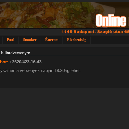
Pool
Snooker
Étterem
Elérhetőség
 biliárdversenyre
ábor:
+3620/423-16-43
elyszínen a versenyek napján 18.30-ig lehet.