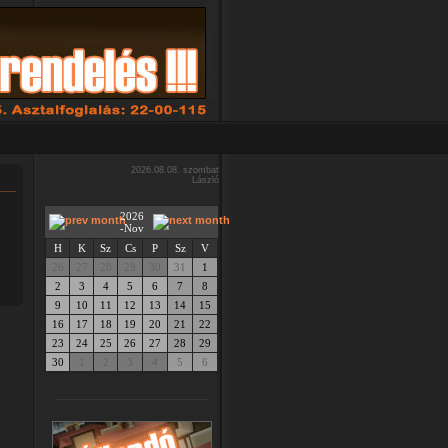
2026.08.08. szombat
László
2026
-Nov
H
K
Sz
Cs
P
Sz
V
26
27
28
29
30
31
1
2
3
4
5
6
7
8
9
10
11
12
13
14
15
16
17
18
19
20
21
22
23
24
25
26
27
28
29
30
1
2
3
4
5
6