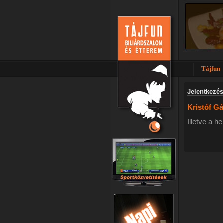
Tájfun
Jelentkezés
Kristóf G
Illetve a h