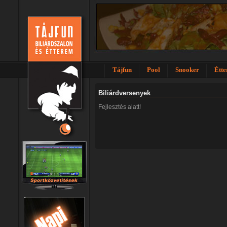
Tájfun
Pool
Snooker
Étt
Biliárdversenyek
Fejlesztés alatt!