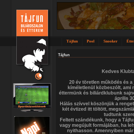
Tájfun
Pool
Snooker
Étt
Tájfun
Kedves Klubt
20 év töretlen működés és a j
kíméletlenül közbeszólt, ami 
éttermünk és biliárdklubunk saj
április 3
Hálás szívvel köszönjük a renge
két évtized itt töltött, megszáml
tudtunk szer
Feltett szándékunk, hogy a Tájfun
vagy megújult formájában, ha lehe
nyithasson. Amennyiben már n