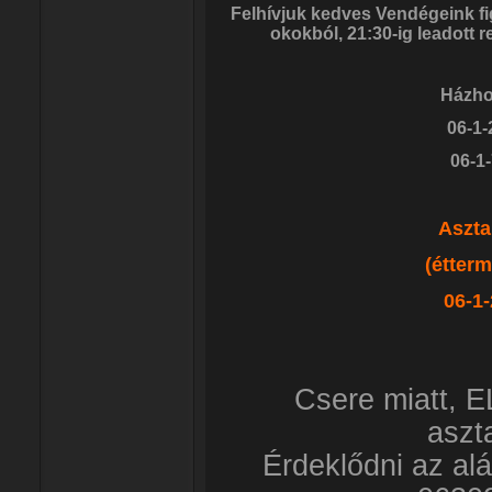
Felhívjuk kedves Vendégeink f
okokból, 21:30-ig leadott 
Házhoz
06-1-
06-1
Aszta
(éttermi
06-1
Csere miatt,
aszta
Érdeklődni az al