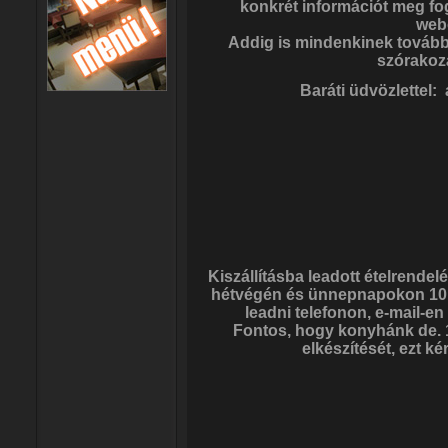
konkrét információt meg fo
web
Addig is mindenkinek további 
szórakoz
Baráti üdvözlettel: 
Kiszállításba leadott ételrendel
hétvégén és ünnepnapokon 10:3
leadni telefonon, e-mail-e
Fontos, hogy konyhánk de. 1
elkészítését, ezt k