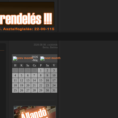
2026.08.06. csütörtök
Berta, Bettina
2026
-Máj
H
K
Sz
Cs
P
Sz
V
27
28
29
30
1
2
3
4
5
6
7
8
9
10
11
12
13
14
15
16
17
18
19
20
21
22
23
24
25
26
27
28
29
30
31