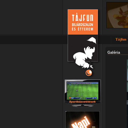
Tájfun
Galéria