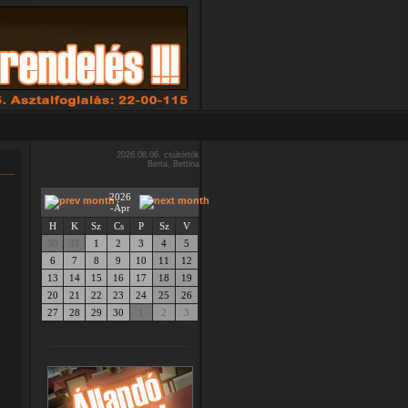
2026.08.06. csütörtök
Berta, Bettina
2026
-Ápr
H
K
Sz
Cs
P
Sz
V
30
31
1
2
3
4
5
6
7
8
9
10
11
12
13
14
15
16
17
18
19
20
21
22
23
24
25
26
27
28
29
30
1
2
3