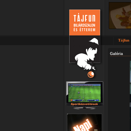
Tájfun
Galéria