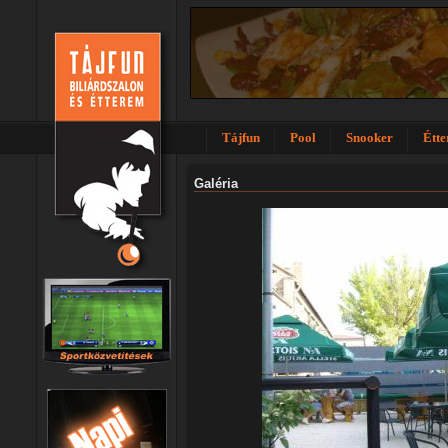
Tájfun
Pool
Snooker
Étt
Galéria