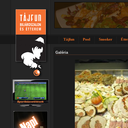
Tájfun
Pool
Snooker
Étt
Galéria