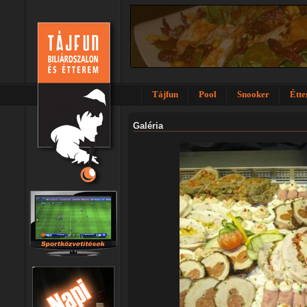
Tájfun
Pool
Snooker
Étt
Galéria