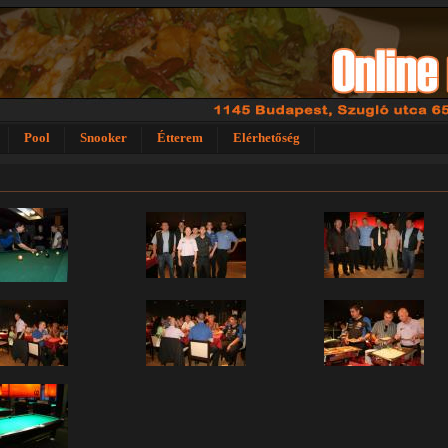
Pool
Snooker
Étterem
Elérhetőség