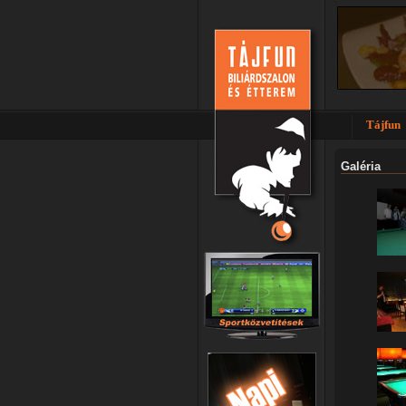
Tájfun
Galéria