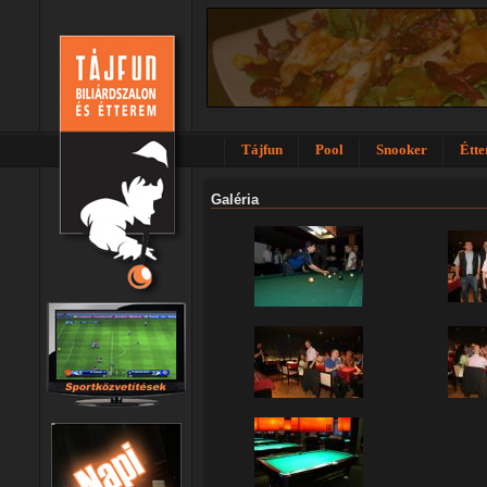
Tájfun
Pool
Snooker
Étt
Galéria