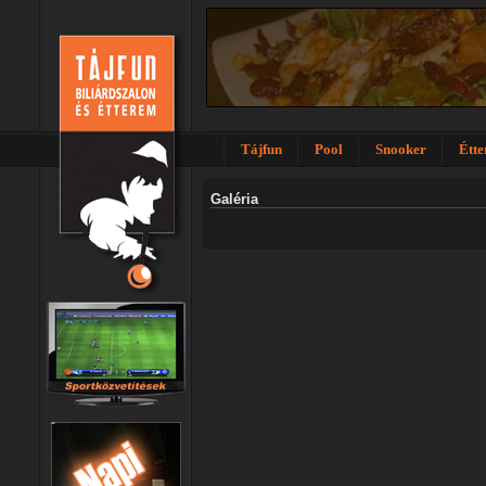
Tájfun
Pool
Snooker
Étt
Galéria