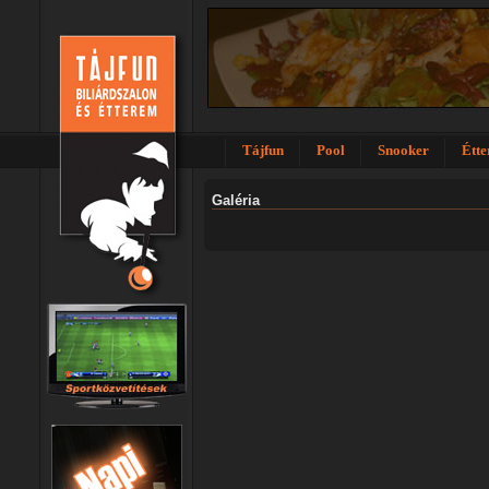
Tájfun
Pool
Snooker
Étt
Galéria