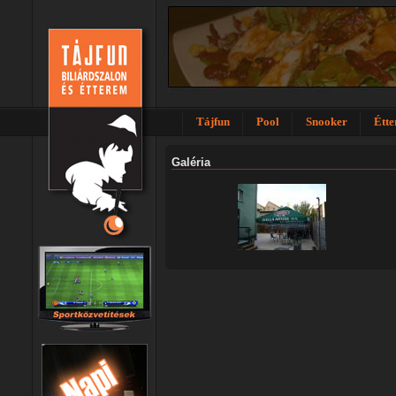
Tájfun
Pool
Snooker
Étt
Galéria