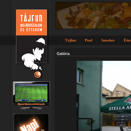
Tájfun
Pool
Snooker
Étt
Galéria