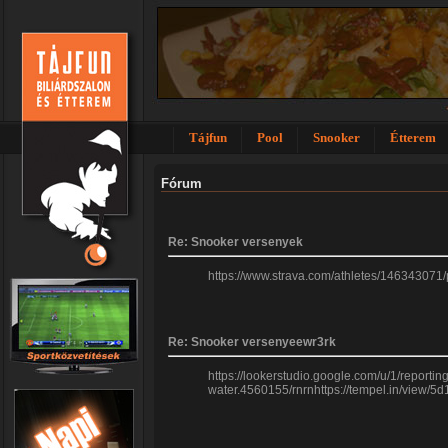
Tájfun
Pool
Snooker
Étterem
Fórum
Re: Snooker versenyek
https://www.strava.com/athletes/146343071
Re: Snooker versenyeewr3rk
https://lookerstudio.google.com/u/1/report
water.4560155/rnrnhttps://tempel.in/view/5d