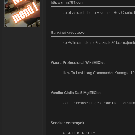
http://vmm789.com
quietly straight hungry stumble Hey Charlie
Rankingi kredytowe
<p>W internecie można znaleźć bez najmniej
Viagra Professional Wiki EllClet
How To Last Long Commander Kamagra 100mg 
Vendita Cialis Da 5 Mg EllClet
Can I Purchase Progesterone Free Consultat
Snooker versenyek
4. SNOOKER KUPA