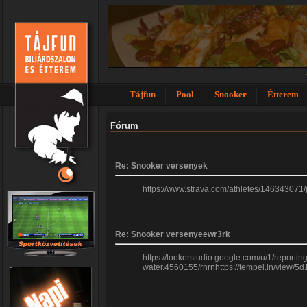
Tájfun
Pool
Snooker
Étterem
Fórum
Re: Snooker versenyek
https://www.strava.com/athletes/146343071
Re: Snooker versenyeewr3rk
https://lookerstudio.google.com/u/1/report
water.4560155/rnrnhttps://tempel.in/view/5d