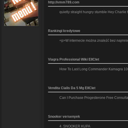
http://vmm789.com
quietly straight hungry stumble Hey Charlie
Rankingi kredytowe
<p>W internecie można znaleźć bez najmniej
Viagra Professional Wiki EllClet
How To Last Long Commander Kamagra 100mg 
Vendita Cialis Da 5 Mg EllClet
Can I Purchase Progesterone Free Consultat
Snooker versenyek
4. SNOOKER KUPA