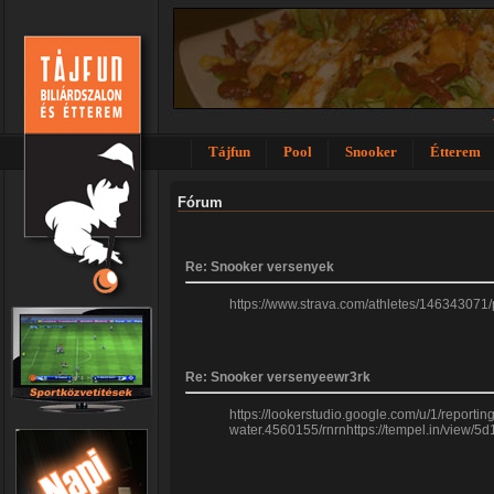
Tájfun
Pool
Snooker
Étterem
Fórum
Re: Snooker versenyek
https://www.strava.com/athletes/146343071
Re: Snooker versenyeewr3rk
https://lookerstudio.google.com/u/1/report
water.4560155/rnrnhttps://tempel.in/view/5d