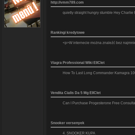
http://vmm789.com
quietly straight hungry stumble Hey Charlie
Rankingi kredytowe
<p>W internecie można znaleźć bez najmniej
Viagra Professional Wiki EllClet
How To Last Long Commander Kamagra 100mg 
Vendita Cialis Da 5 Mg EllClet
Can I Purchase Progesterone Free Consultat
Snooker versenyek
4. SNOOKER KUPA