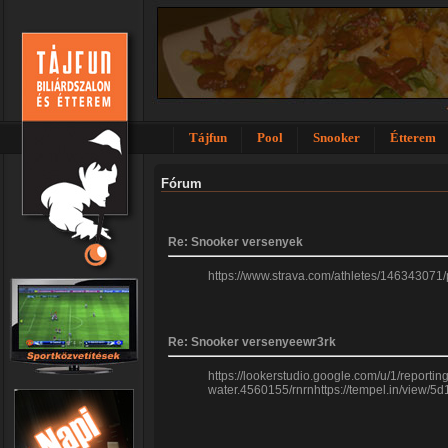
Tájfun
Pool
Snooker
Étterem
Fórum
Re: Snooker versenyek
https://www.strava.com/athletes/146343071
Re: Snooker versenyeewr3rk
https://lookerstudio.google.com/u/1/report
water.4560155/rnrnhttps://tempel.in/view/5d