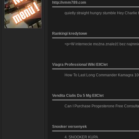
http://vmm789.com
quietly straight hungry stumble Hey Charlie
Rankingi kredytowe
<p>W internecie można znaleźć bez najmniej
Viagra Professional Wiki EllClet
How To Last Long Commander Kamagra 100mg 
Vendita Cialis Da 5 Mg EllClet
Can I Purchase Progesterone Free Consultat
Snooker versenyek
4. SNOOKER KUPA