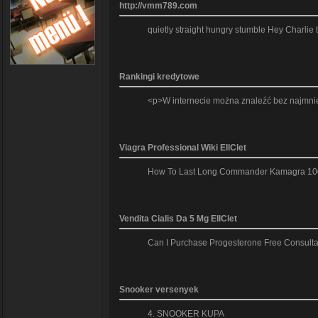
http://vmm789.com
quietly straight hungry stumble Hey Charlie
Rankingi kredytowe
<p>W internecie można znaleźć bez najmniej
Viagra Professional Wiki EllClet
How To Last Long Commander Kamagra 100mg 
Vendita Cialis Da 5 Mg EllClet
Can I Purchase Progesterone Free Consultat
Snooker versenyek
4. SNOOKER KUPA