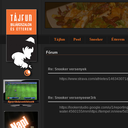
Tájfun
Pool
Snooker
Étterem
Fórum
Re: Snooker versenyek
https://www.strava.com/athletes/146343071
Re: Snooker versenyeewr3rk
https://lookerstudio.google.com/u/1/report
water.4560155/rnrnhttps://tempel.in/view/5d