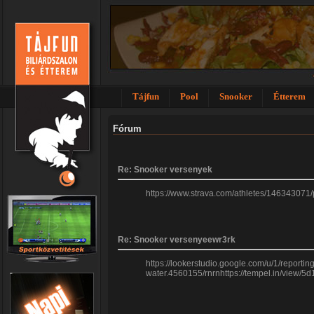
Tájfun
Pool
Snooker
Étterem
Fórum
Re: Snooker versenyek
https://www.strava.com/athletes/146343071
Re: Snooker versenyeewr3rk
https://lookerstudio.google.com/u/1/report
water.4560155/rnrnhttps://tempel.in/view/5d