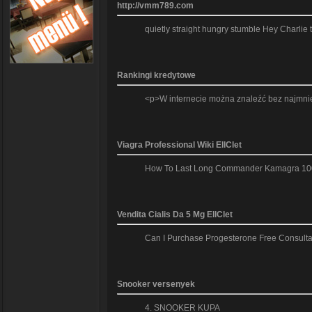
http://vmm789.com
quietly straight hungry stumble Hey Charlie
Rankingi kredytowe
<p>W internecie można znaleźć bez najmniej
Viagra Professional Wiki EllClet
How To Last Long Commander Kamagra 100mg 
Vendita Cialis Da 5 Mg EllClet
Can I Purchase Progesterone Free Consultat
Snooker versenyek
4. SNOOKER KUPA