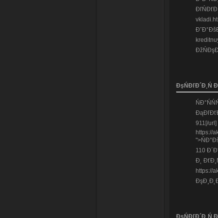
ĐľŃĐťĐ¸
vkladi.
ĐˇĐ°ĐšĐź
kreditnu
ĐžŃĐşĐ
ĐşŃĐľĐ´Đ¸Ń 
ŃĐ°ŃŃ
ĐąĐľĐťĐ°
911[/ur
https://
">ŃĐ°Đ
110 Đ´Đ
Đ˛ ĐťĐ¸
https://
ĐşĐ¸Đ˛Đ
ĐşŃĐľĐ´Đ¸Ń 