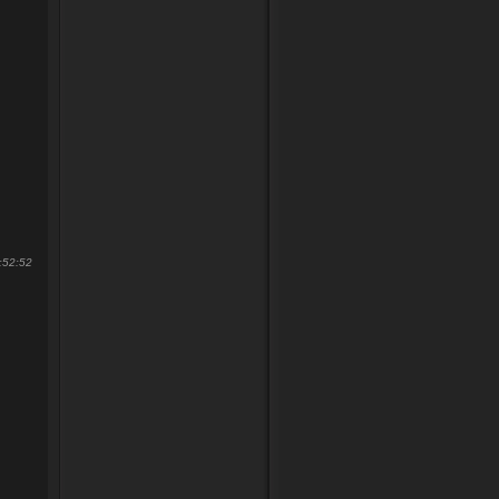
:52:52