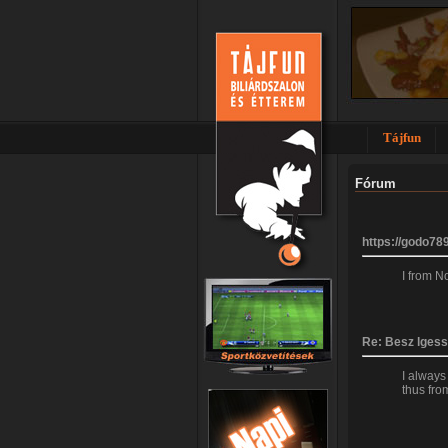
Tájfun
Fórum
https://godo78
I from N
Re: Besz lgess
I always
thus fro