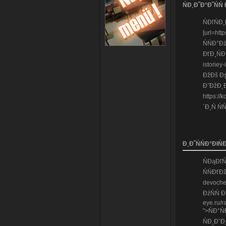
ŃĐ¸Đ˝Đ°Đ˝ŃŃ
ŃĐľŃĐ
[url=htt
ŃŃĐ°Đ
ĐťĐ¸ŃĐ°
istoriey
ĐžĐš Đş
Đ˝ĐžĐ˛Đ
https://
´Đ¸Ń Ń
Đ¸Đ˝ŃŃĐ°ĐłŃ
ŃĐąĐľŃ
ŃŃĐťĐžĐ
devoche
ĐźŃŃ Đ
eye.ru/r
">ŃĐ°Ń
ŃĐ¸ĐˇĐ