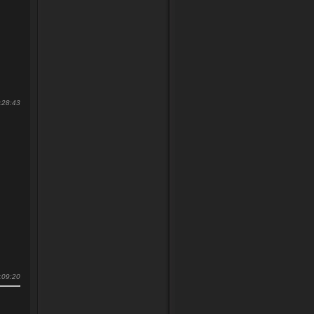
:28:43
:09:20