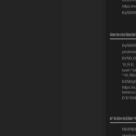
ĐżĐžŃŃ
https://
ĐşŃĐľĐ
ŃĐľĐťĐľŃĐžĐ˝ 
ĐşŃĐľĐ´
priobre
ĐżŃĐ¸Đ
´Đ¸Ń Đ
href=" h
">Đ˛ŃĐ
ĐžŃĐşĐ
https://
belarus
ĐˇĐ°Đš
ĐˇĐžĐťĐžŃĐ°Ń
ŃĐžŃĐž
sberbank