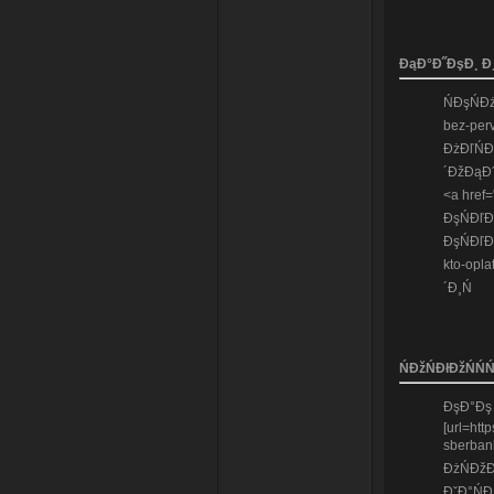
ĐąĐ°Đ˝ĐşĐ¸ Đ¸
ŃĐşŃĐż
bez-per
ĐżĐľŃĐ
´ĐžĐąĐ˝
<a href=
ĐşŃĐľĐ
ĐşŃĐľĐ´
kto-opla
´Đ¸Ń
ŃĐžŃĐłĐžŃŃ
ĐşĐ°Đş 
[url=htt
sberban
ĐżŃĐžĐ
ĐˇĐ°ŃĐ