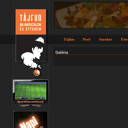
Tájfun
Pool
Snooker
Étt
Galéria