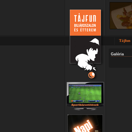
Tájfun
Galéria