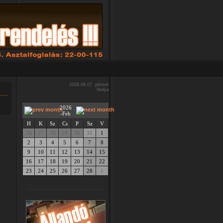
2026.08.07. péntek
Ibolya
2026
-Feb
H
K
Sz
Cs
P
Sz
V
26
27
28
29
30
31
1
2
3
4
5
6
7
8
9
10
11
12
13
14
15
16
17
18
19
20
21
22
23
24
25
26
27
28
1