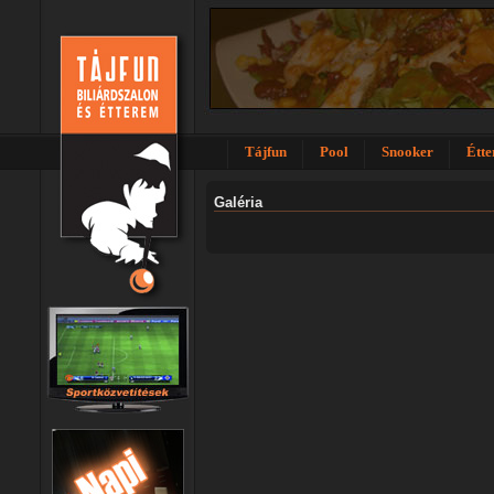
Tájfun
Pool
Snooker
Étt
Galéria