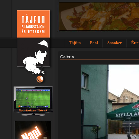
Tájfun
Pool
Snooker
Étt
Galéria