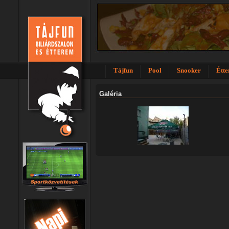
Tájfun
Pool
Snooker
Étt
Galéria